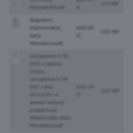
0,14 MB
Wniosek KM.pdf
15
Regulamin
Wejherowskiej
2022-09-
0,63 MB
Karty
27
Mieszkańca.pdf
Zarządzenie nr 153
2022 w sprawie
zmiany
zarządzenia nr 191
2021 z dnia
2022-09-
0,05 MB
26.10.2021r. w
27
sprawie realizacji
programu pn.
Wejherowska Karta
Mieszkańca.pdf