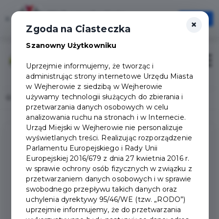
Wejherowska Karta
×
Otwórz
×
Jedna Karta, Wiele możliwości!
Zgoda na Ciasteczka
Szanowny Użytkowniku
Zaloguj
Otwór
Uprzejmie informujemy, że tworząc i
administrując strony internetowe Urzędu Miasta
w Wejherowie z siedzibą w Wejherowie
używamy technologii służących do zbierania i
Home
Dokumenty
przetwarzania danych osobowych w celu
analizowania ruchu na stronach i w Internecie.
Urząd Miejski w Wejherowie nie personalizuje
wyświetlanych treści. Realizując rozporządzenie
Parlamentu Europejskiego i Rady Unii
DOKUMENTY
Europejskiej 2016/679 z dnia 27 kwietnia 2016 r.
w sprawie ochrony osób fizycznych w związku z
przetwarzaniem danych osobowych i w sprawie
swobodnego przepływu takich danych oraz
uchylenia dyrektywy 95/46/WE (tzw. „RODO”)
uprzejmie informujemy, że do przetwarzania