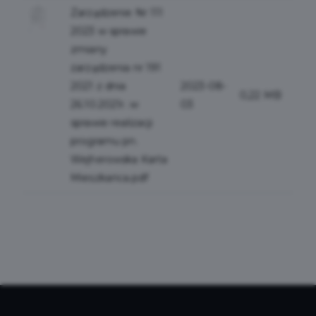
Zarządzenie Nr 111
2023 w sprawie
zmiany
zarządzenia nr 191
2021 z dnia
2023-08-
0,22 MB
26.10.2021r. w
03
sprawie realizacji
programu pn.
Wejherowska Karta
Mieszkańca.pdf