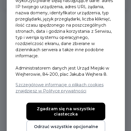
wykorzystywane będą następujące dane: adres
IP twojego urządzenia, adres URL żądania,
nazwa domeny, identyfikator urządzenia, typ
przeglądarki, język przeglądarki, liczba kliknięć,
ilość czasu spędzonego na poszczególnych
stronach, data i godzina korzystania z Serwisu,
typ i wersja systemu operacyjnego,
rozdzielczość ekranu, dane zbierane w
Data
dziennikach serwera a także inne podobne
Nazwa:
dodania:
Rozmiar:
informacje.
Wniosek KM
Administratorem danych jest Urząd Miejski w
2021-10-
Duplikat - załącznik
0,11 MB
Wejherowie, 84-200, plac Jakuba Wejhera 8.
26
nr 3.pdf
Szczegółowe informacje o plikach cookies
znajdziesz w Polityce prywatności
Wniosek KM
rezygnacja z
2021-10-
0,10 MB
programu-
26
Zgadzam się na wszystkie
ciasteczka
załącznik nr 4.pdf
Odrzuć wszystkie opcjonalne
Zarządzenie Nr 191