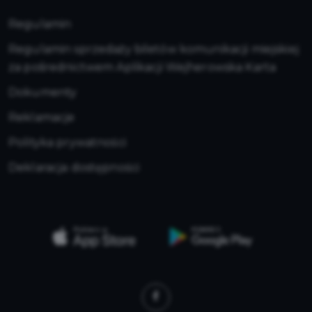
Regulamin
Regulamin sprzedaży biletów komunikacji miejskiej
za pośrednictwem Aplikacji Wejherowska Karta
Dokumenty
Reklamacje
Polityka prywatności
Deklaracja dostępności