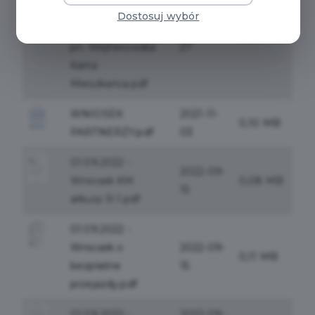
2021 w sprawie
Dostosuj wybór
realizacji programu
2021-10-
0,08 MB
pn. Wejherowska
27
Karta
Mieszkańca.pdf
WNIOSEK
2021-11-
0,10 MB
PARTNERZY.pdf
03
01.09.2022 -
2022-09-
Wniosek KM
0,08 MB
15
arkusz R-1.pdf
01.09.2022 -
Wniosek o
2022-09-
0,11 MB
bezpłatne
15
przejazdy.pdf
01.09.2022 -
2022-09-