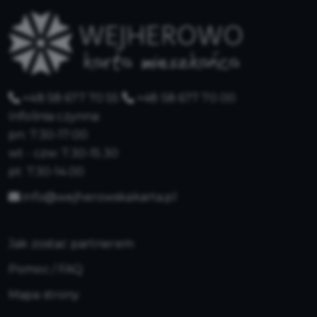
+48 58 677 70 55
+48 58 677 70 00
Infolinia czynna:
pn: 7:30-17:00
wt - czw: 7.30-15.30
pt: 7.30-14.00
info@wejherowskakarta.pl
Jak zostać partnerem
Pomoc / FAQ
Mapa strony