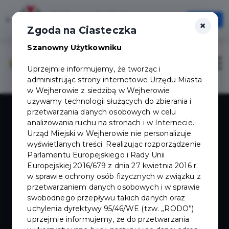
Wejherowska Karta
×
Otwórz
×
Jedna Karta, Wiele możliwości!
Zgoda na Ciasteczka
Szanowny Użytkowniku
Zaloguj
Otwór
Uprzejmie informujemy, że tworząc i
administrując strony internetowe Urzędu Miasta
w Wejherowie z siedzibą w Wejherowie
używamy technologii służących do zbierania i
przetwarzania danych osobowych w celu
analizowania ruchu na stronach i w Internecie.
Urząd Miejski w Wejherowie nie personalizuje
wyświetlanych treści. Realizując rozporządzenie
Parlamentu Europejskiego i Rady Unii
Europejskiej 2016/679 z dnia 27 kwietnia 2016 r.
Luna 360
w sprawie ochrony osób fizycznych w związku z
przetwarzaniem danych osobowych i w sprawie
swobodnego przepływu takich danych oraz
Fotobudka
uchylenia dyrektywy 95/46/WE (tzw. „RODO”)
uprzejmie informujemy, że do przetwarzania