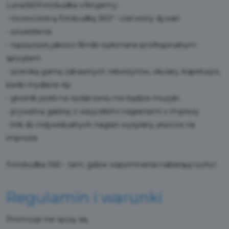
Luna360Fotobudka oferujemy:
- nowoczesną fotobudkę 360
º
czerwony dywan
- oświetlenie
- najwyższej jakości filmiki wykonane profesjonalnym
sprzętem
- szeroką gamę zabawnych rekwizytów, okulary, kapelusze,
bańki mydlane itp.
- głośnik jeżeli na wydarzeniu nie będzie muzyki
- prywatną galerię z wszystkimi nagraniami z imprezy
- link do indywidualnych nagrań wysyłany jeszcze na
imprezie
Fotobudka 360 - tam, gdzie wspomnienia nabierają ruchu!
Regulamin i warunki
Promocje nie łączą się.