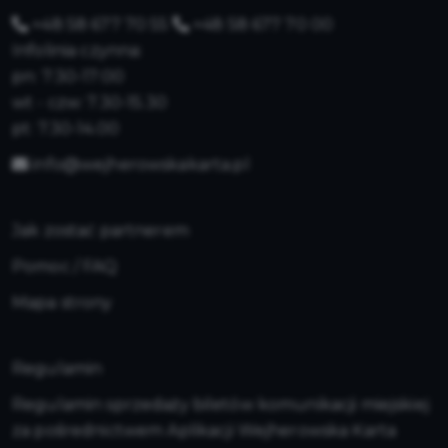
+48 58 677 70 55
+48 58 677 70 00
Infolinia czynna:
pn: 7:30-17:00
wt - czw: 7.30-15.30
pt: 7.30-14.00
info@wejherowskakarta.pl
Jak zostać partnerem
Pomoc / FAQ
Mapa strony
Regulamin
Regulamin sprzedaży biletów komunikacji miejskiej
za pośrednictwem Aplikacji Wejherowska Karta