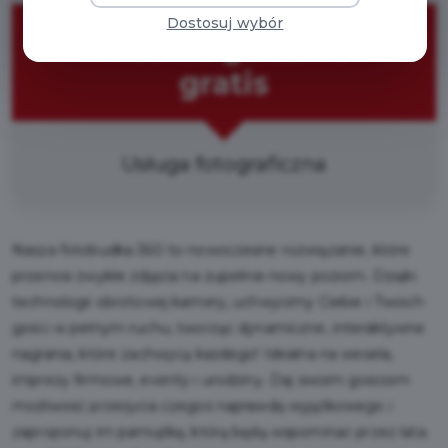
Dostosuj wybór
Trzecia godzina
gratis
Usługa fotograficzna
Nasza fotobudka 360 to nowoczesne rozwiązanie, które
przenosi zwykłe zdjęcia na zupełnie nowy poziom. Dzięki
technologii obrotowej kamery, uchwycimy Ciebie i Twoich
gości w pełnym ruchu, tworząc dynamiczne, interaktywne
nagrania, które zachwycą każdego! Idealna na wesela,
imprezy firmowe, eventy i urodziny. Daj swoim gościom
możliwość przeżycia czegoś naprawdę wyjątkowego i
zaproponuj im pamiątkę, którą będą wspominać przez lata.