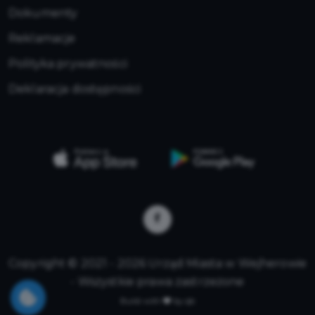
Dokumenty
Reklamacje
Polityka prywatności
Deklaracja dostępności
Copyright © 2021 - 2026 Urząd Miasta w Wejherowie
- Wszystkie prawa zastrzeżone
Build with
by qb