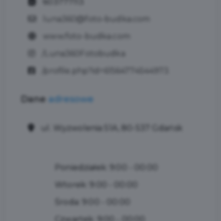
603777113
luna360@foto-budka.com
www.foto-budka.com
/Luna360Fotobudka
/profile.php?id=61564774544973
Dane
adresowe
ul. Wyzwolenia 51A, 80-537 Gdańsk
Poniedziałek: 9:00 - 00:00
Wtorek: 9:00 - 00:00
Środa: 9:00 - 00:00
Czwartek: 9:00 - 00:00