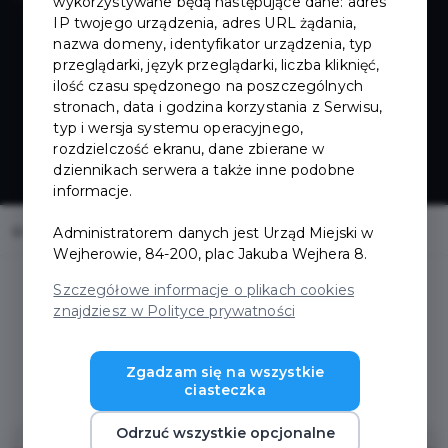
wykorzystywane będą następujące dane: adres
IP twojego urządzenia, adres URL żądania,
nazwa domeny, identyfikator urządzenia, typ
przeglądarki, język przeglądarki, liczba kliknięć,
ilość czasu spędzonego na poszczególnych
stronach, data i godzina korzystania z Serwisu,
typ i wersja systemu operacyjnego,
rozdzielczość ekranu, dane zbierane w
dziennikach serwera a także inne podobne
informacje.
Home
Oferty
Luna 360 Fotobudka
Administratorem danych jest Urząd Miejski w
Wejherowie, 84-200, plac Jakuba Wejhera 8.
Szczegółowe informacje o plikach cookies
znajdziesz w Polityce prywatności
Regulamin i warunki
Zgadzam się na wszystkie
ciasteczka
Odrzuć wszystkie opcjonalne