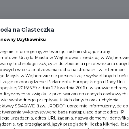
ktualności
Wydarzenia
Partnerzy
FAQ
oda na Ciasteczka
Punkty obsługi
Pakiety
Dokumenty
anowny Użytkowniku
zejmie informujemy, że tworząc i administrując strony
ernetowe Urzędu Miasta w Wejherowie z siedzibą w Wejherowi
wamy technologii służących do zbierania i przetwarzania danyc
bowych w celu analizowania ruchu na stronach i w Internecie.
ąd Miejski w Wejherowie nie personalizuje wyświetlanych treści
lizując rozporządzenie Parlamentu Europejskiego i Rady Unii
opejskiej 2016/679 z dnia 27 kwietnia 2016 r. w sprawie ochrony
b fizycznych w związku z przetwarzaniem danych osobowych i
awie swobodnego przepływu takich danych oraz uchylenia
ektywy 95/46/WE (tzw. „RODO”) uprzejmie informujemy, że do
etwarzania wykorzystywane będą następujące dane: adres IP
jego urządzenia, adres URL żądania, nazwa domeny, identyfika
ądzenia, typ przeglądarki, język przeglądarki, liczba kliknięć, ilość