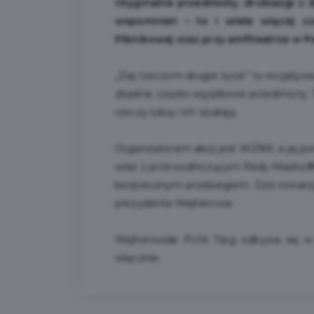
Oryginalne przedmioty, drobiazgi z 
wspomnień – to i wiele więcej cz
Piknikowej oraz przy amfiteatrze w
P
„Daj rzeczom drugie życie” to inicjatyw
zbędne, często wyjątkowe przedmioty. T
rzeczy lubią i ich szukają.
Organizatorem akcji jest WZNK, a jej 
wraz z przewodniczącym Rady Miasta
P
bezpiecznym przebiegiem. Dziś towarz
prezydenta Wejherowa.
Wejherowski Pchli Targ odbywa się w
włącznie.