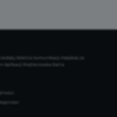
edaży biletów komunikacji miejskiej za
m Aplikacji Wejherowska Karta
atności
stępności