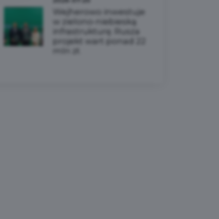
2026-07-20
Wejherowo inwestuje
w zielono-niebieską
infrastrukturę. Rusza
projekt wart ponad 22
mln zł.