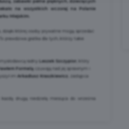
duszą, zabawki pełne pięknych, dziecięcych
ekało na wszystkich wczoraj na Polanie
arku Miejskim.
a, dzięki której osoby prywatne mogą sprzedać
o prawdziwa gratka dla tych, którzy takie
pomysłodawcą radny
Leszek Szczypior
, który
awłem Formelą
czuwają nad jej sprawnym i
yszył im
Arkadiusz Kraszkiewicz
, zastępca
 każdą drugą niedzielę miesiąca do września