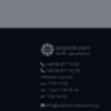
+48 58 677 70 55
+48 58 677 70 00
Infolinia czynna:
pn: 7:30-17:00
wt - czw: 7.30-15.30
pt: 7.30-14.00
info@wejherowskakarta.pl