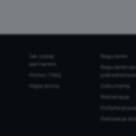
Jak zostać
Regulamin
partnerem
Regulamin sprz
Pomoc / FAQ
pośrednictwe
Mapa strony
Dokumenty
Reklamacje
Polityka pryw
Deklaracja do