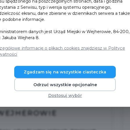
su spędzonego na poszczególnych stronach, data i godzina
zystania z Serwisu, typ i wersja systemu operacyjnego,
dzielczość ekranu, dane zbierane w dziennikach serwera a takż
e podobne informacje.
inistratorem danych jest Urząd Miejski w Wejherowie, 84-200,
c Jakuba Wejhera 8.
zegółowe informacje o plikach cookies znajdziesz w Polityce
watności
Zgadzam się na wszystkie ciasteczka
Odrzuć wszystkie opcjonalne
Dostosuj wybór
 WEJHEROWIE