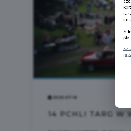
cza
kor
roz
inn
Adm
pla
Szc
pry
2025-07-16
14 PCHLI TARG W