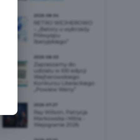
e
2026-08-04
RETRO WEJHEROWO
– „Batory u wybrzeży
Półwyspu
Iberyjskiego”
2026-08-03
Zapraszamy do
udziału w XXI edycji
Wejherowskiego
Konkursu Literackiego
„Powiew Weny”
2026-07-27
Ray Wilson, Patrycja
Markowska i Mitra -
Wejogranie 2026