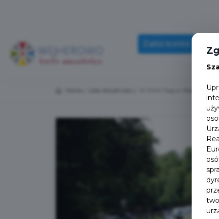
Załóż konto
A
Zg
Sz
Upr
Home
Lista aktualności
14 Pchli Targ w Wejherowie
int
uży
oso
Urz
Rea
Eur
osó
spr
dyr
prz
two
urz