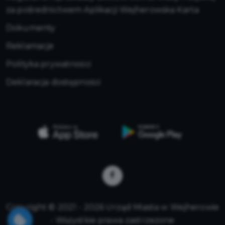
za pośrednictwem Aplikacji Wejherowska Karta
Dokumenty
Reklamacje
Polityka prywatności
Deklaracja dostępności
Copyright © 2021 - 2026 Urząd Miasta w Wejherowie
- Wszystkie prawa zastrzeżone