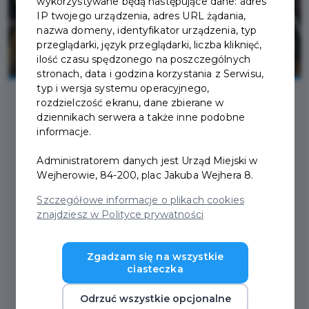
wykorzystywane będą następujące dane: adres
IP twojego urządzenia, adres URL żądania,
nazwa domeny, identyfikator urządzenia, typ
przeglądarki, język przeglądarki, liczba kliknięć,
ilość czasu spędzonego na poszczególnych
stronach, data i godzina korzystania z Serwisu,
typ i wersja systemu operacyjnego,
rozdzielczość ekranu, dane zbierane w
dziennikach serwera a także inne podobne
2026-03-03
informacje.
Administratorem danych jest Urząd Miejski w
WARSZTATY
Wejherowie, 84-200, plac Jakuba Wejhera 8.
INFORMACYJNO-
Szczegółowe informacje o plikach cookies
KONSULTACYJNE WS.
znajdziesz w Polityce prywatności
BUDŻETU
Zgadzam się na wszystkie
OBYWATELSKIEGO
ciasteczka
Odrzuć wszystkie opcjonalne