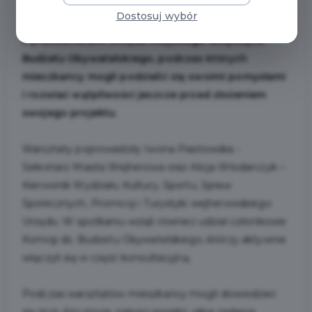
W
Miejskiej Bibliotece Publicznej w Wejherowie
Dostosuj wybór
odbyły się warsztaty informacyjno-konsultacyjne
z pracownikami Urzędu Miejskiego dotyczące
Budżetu Obywatelskiego, podczas których
mieszkańcy mogli podzielić się swoimi pomysłami
i rozwiać wątpliwości jeszcze przed złożeniem
swojego projektu.
Warsztaty poprowadziły Iwona Piastowska -
Sekretarz Miasta Wejherowa oraz Alicja Włodarczyk –
Kierownik Wydziału Kultury, Sportu, Spraw
Społecznych, Promocji i Turystyki wejherowskiego
Urzędu. W spotkaniu wzięli również udział członkowie
Komisji ds. Budżetu Obywatelskiego, którzy aktywnie
włączyli się w część konsultacyjną.
Podczas warsztatów mieszkańcy mogli dowiedzieć
się m.in. kto może zgłosić projekt, jakie zadania