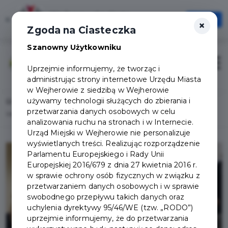
Wejherowska Karta
×
Otwórz
×
Jedna Karta, Wiele możliwości!
Zgoda na Ciasteczka
Szanowny Użytkowniku
Zaloguj
Otwór
Uprzejmie informujemy, że tworząc i
administrując strony internetowe Urzędu Miasta
w Wejherowie z siedzibą w Wejherowie
używamy technologii służących do zbierania i
Home
przetwarzania danych osobowych w celu
Warsztaty informacyjno-konsultacyjne ws. Budżetu Obywatelskiego
analizowania ruchu na stronach i w Internecie.
Urząd Miejski w Wejherowie nie personalizuje
wyświetlanych treści. Realizując rozporządzenie
Parlamentu Europejskiego i Rady Unii
Europejskiej 2016/679 z dnia 27 kwietnia 2016 r.
w sprawie ochrony osób fizycznych w związku z
przetwarzaniem danych osobowych i w sprawie
swobodnego przepływu takich danych oraz
uchylenia dyrektywy 95/46/WE (tzw. „RODO”)
uprzejmie informujemy, że do przetwarzania