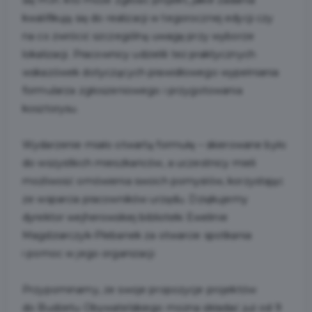
kwalifikują się do realizacji w tegorocznej edycji czy
na co zwrócić szczególną uwagę przy wyborze
lokalizacji. Pracownicy udzielili też praktycznych
wskazówek dotyczących prawidłowego wypełniania
formularza zgłoszeniowego i przygotowania
kosztorysu.
Wydarzenie miało otwartą formułę – skierowane było
do wszystkich mieszkańców, a uczestnicy mieli
możliwość omówienia swoich pomysłów, korzystając
ze wsparcia pracowników urzędu. Dziękujemy
dyrektor wejherowskiej biblioteki Ewelinie
Magdziarczyk-Plebanek za otwarcie spotkania
i pomoc w jego organizacji
Przypominamy, że swoje propozycje projektów
do Budżetu Obywatelskiego można składać już od 9