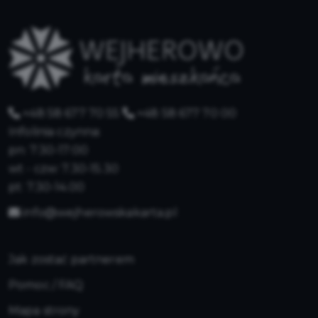
+48 58 677 70 55
+48 58 677 70 00
Infolinia czynna:
pn: 7:30-17:00
wt - czw: 7.30-15.30
pt: 7.30-14.00
info@wejherowskakarta.pl
Jak zostać partnerem
Pomoc / FAQ
Mapa strony