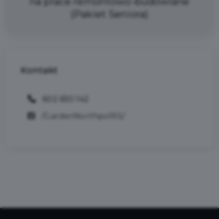
na prace remontowo-budowlane
(Pakiet Seniora)
Kontakt
602 650 142
/GardenNorthpolRS/