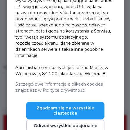
wykorzystywane będą następujące dane: adres
IP twojego urządzenia, adres URL żądania,
nazwa domeny, identyfikator urządzenia, typ
przeglądarki, język przeglądarki, liczba kliknięć,
ilość czasu spędzonego na poszczególnych
stronach, data i godzina korzystania z Serwisu,
typ i wersja systemu operacyjnego,
rozdzielczość ekranu, dane zbierane w
dziennikach serwera a także inne podobne
informacje.
Home
Oferty
Garden Northpol
Administratorem danych jest Urząd Miejski w
Wejherowie, 84-200, plac Jakuba Wejhera 8.
Szczegółowe informacje o plikach cookies
znajdziesz w Polityce prywatności
Zgadzam się na wszystkie
ciasteczka
10%
Odrzuć wszystkie opcjonalne