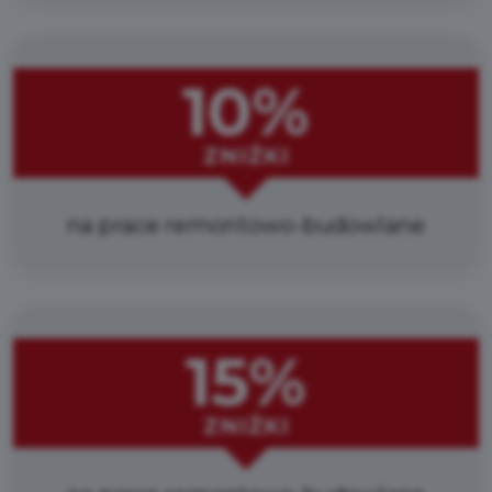
10%
ZNIŻKI
na prace remontowo-budowlane
15%
ZNIŻKI