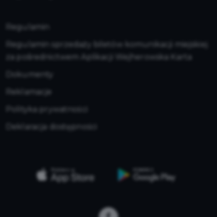
Regulamin
Regulamin sprzedaży biletów komunikacji miejskiej
za pośrednictwem Aplikacji Wejherowska Karta
Dokumenty
Reklamacje
Polityka prywatności
Deklaracja dostępności