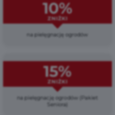
10%
ZNIŻKI
na pielęgnację ogrodów
15%
ZNIŻKI
na pielęgnację ogrodów (Pakiet
Seniora)