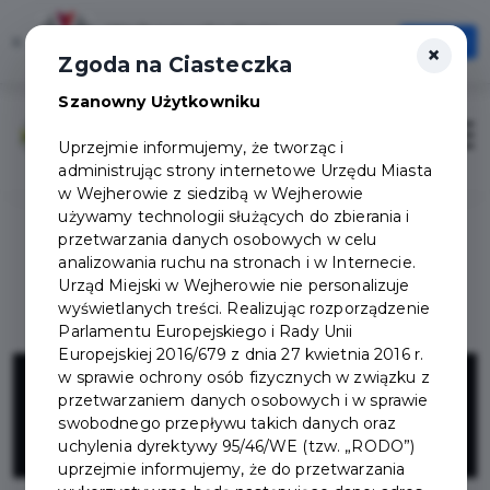
Wejherowska Karta
×
Otwórz
×
Jedna Karta, Wiele możliwości!
Zgoda na Ciasteczka
Szanowny Użytkowniku
Zaloguj
Otwór
Uprzejmie informujemy, że tworząc i
administrując strony internetowe Urzędu Miasta
w Wejherowie z siedzibą w Wejherowie
używamy technologii służących do zbierania i
przetwarzania danych osobowych w celu
analizowania ruchu na stronach i w Internecie.
Urząd Miejski w Wejherowie nie personalizuje
wyświetlanych treści. Realizując rozporządzenie
Parlamentu Europejskiego i Rady Unii
Europejskiej 2016/679 z dnia 27 kwietnia 2016 r.
Garden
w sprawie ochrony osób fizycznych w związku z
przetwarzaniem danych osobowych i w sprawie
swobodnego przepływu takich danych oraz
Northpol
uchylenia dyrektywy 95/46/WE (tzw. „RODO”)
uprzejmie informujemy, że do przetwarzania