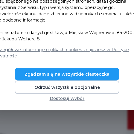
cja
su spędzonego na poszczególnych stronach, data i godzina
zystania z Serwisu, typ i wersja systemu operacyjnego,
dzielczość ekranu, dane zbierane w dziennikach serwera a takż
e podobne informacje.
inistratorem danych jest Urząd Miejski w Wejherowie, 84-200,
c Jakuba Wejhera 8.
zegółowe informacje o plikach cookies znajdziesz w Polityce
watności
cja
Zgadzam się na wszystkie ciasteczka
Odrzuć wszystkie opcjonalne
Dostosuj wybór