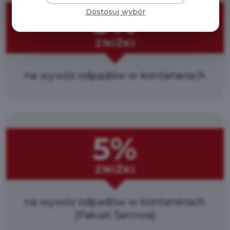
5%
Dostosuj wybór
ZNIŻKI
na wywóz odpadów w kontenerach
5%
ZNIŻKI
na wywóz odpadów w kontenerach
(Pakiet Seniora)