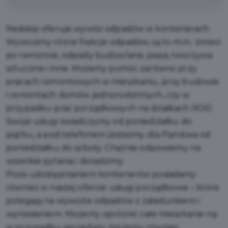
Redskip oferuje wywóz odpadów w kontenerach.
Wywozimy różne frakcje odpadów, są to m.in.: śmieci
po remoncie, odpady budowlane, papa, tworzywa
sztuczne i inne. Możemy pomóc zarówno przy
pracach remontowych w mieszkaniu, przy budowie
i remontach domów jednorodzinnych, czy w
przypadku prac porządkowych na działkach ROD.
Swoje usługi świadczymy od poniedziałku do
piątku, a pod telefonem jesteśmy dla Państwa od
poniedziałku do soboty. Chętnie odpowiemy na
wszelkie pytania i doradzimy.
Poza udostępnianiem kontenerów posiadamy
również w naszej ofercie usługi porządkowe – które
polegają na wywozie odpadów z załadunkiem i
wyniesieniem. Możemy opróżnić całe mieszkanie np.
w przypadku sprzedaży, możemy również