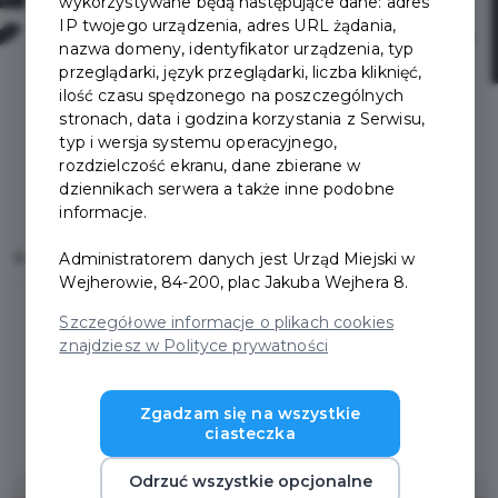
wykorzystywane będą następujące dane: adres
IP twojego urządzenia, adres URL żądania,
nazwa domeny, identyfikator urządzenia, typ
przeglądarki, język przeglądarki, liczba kliknięć,
ilość czasu spędzonego na poszczególnych
stronach, data i godzina korzystania z Serwisu,
typ i wersja systemu operacyjnego,
rozdzielczość ekranu, dane zbierane w
dziennikach serwera a także inne podobne
informacje.
Home
Oferty
Redskip
Administratorem danych jest Urząd Miejski w
Wejherowie, 84-200, plac Jakuba Wejhera 8.
Szczegółowe informacje o plikach cookies
znajdziesz w Polityce prywatności
Regulamin i warunki
Zgadzam się na wszystkie
ciasteczka
Odrzuć wszystkie opcjonalne