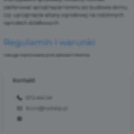
zaoferować sprzątnięcie terenu po budowie domu,
czy uprzątnięcie altany ogrodowej na rodzinnych
ogrodach działkowych.
Regulamin i warunki
Usługa realizowana pod adresem klienta.
Kontakt
572 414 141
biuro@redskip.pl