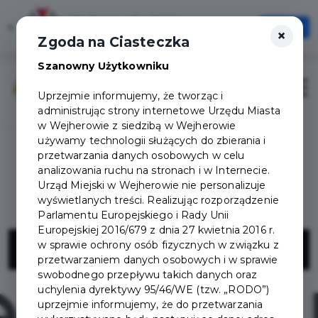
Wejherowska Karta
×
Otwórz
×
Jedna Karta, Wiele możliwości!
Zgoda na Ciasteczka
Szanowny Użytkowniku
Zaloguj
Otwór
Uprzejmie informujemy, że tworząc i
administrując strony internetowe Urzędu Miasta
w Wejherowie z siedzibą w Wejherowie
używamy technologii służących do zbierania i
przetwarzania danych osobowych w celu
analizowania ruchu na stronach i w Internecie.
Urząd Miejski w Wejherowie nie personalizuje
wyświetlanych treści. Realizując rozporządzenie
Parlamentu Europejskiego i Rady Unii
Europejskiej 2016/679 z dnia 27 kwietnia 2016 r.
Redskip
w sprawie ochrony osób fizycznych w związku z
przetwarzaniem danych osobowych i w sprawie
swobodnego przepływu takich danych oraz
uchylenia dyrektywy 95/46/WE (tzw. „RODO”)
uprzejmie informujemy, że do przetwarzania