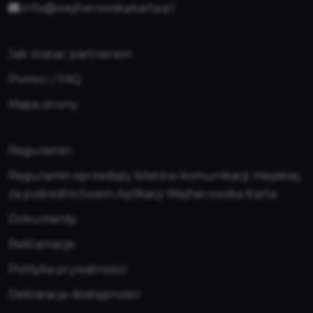
info@wejherowskakarta.pl
Jak zostać partnerem
Pomoc / FAQ
Mapa strony
Regulamin
Regulamin sprzedaży biletów komunikacji miejskiej
za pośrednictwem Aplikacji Wejherowska Karta
Dokumenty
Reklamacje
Polityka prywatności
Deklaracja dostępności