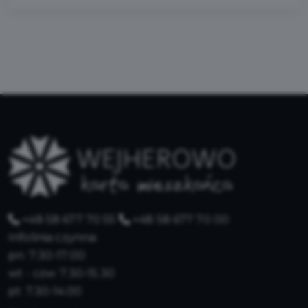
+48 58 677 70 55
+48 58 677 70 00
Infolinia czynna:
pn: 7:30-17:00
wt - czw: 7.30-15.30
pt: 7.30-14.00