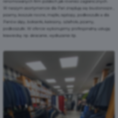
renomowanych firm polskich jak również zagranicznych.
W naszym asortymencie dla Pań znajduję się: biustonosze ,
piżamy, koszule nocne, majtki, rajstopy, podkoszulki a dla
Panów slipy, bokserki, kalesony, szlafroki, piżamy,
podkoszulki. W ofercie wykonujemy profesjonalną usługę
krawiecką: np. skracanie, wydłużanie itp.