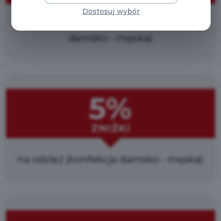
Dostosuj wybór
od 3% do 5% zniżki na odzież (konfekcja
damsko - męska)
5%
ZNIŻKI
na odzież (konfekcja damsko - męska)