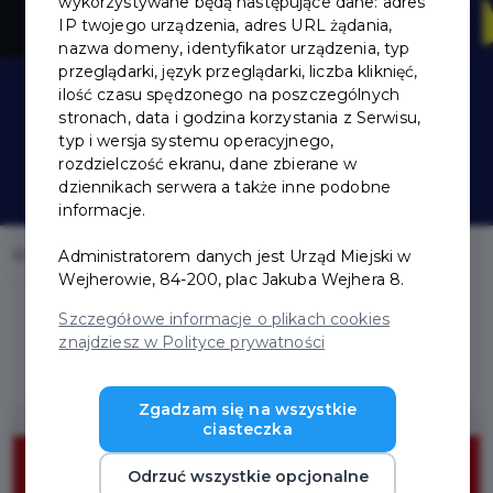
wykorzystywane będą następujące dane: adres
IP twojego urządzenia, adres URL żądania,
nazwa domeny, identyfikator urządzenia, typ
przeglądarki, język przeglądarki, liczba kliknięć,
ilość czasu spędzonego na poszczególnych
stronach, data i godzina korzystania z Serwisu,
typ i wersja systemu operacyjnego,
rozdzielczość ekranu, dane zbierane w
dziennikach serwera a także inne podobne
informacje.
Home
Oferty
Rossi
Administratorem danych jest Urząd Miejski w
Wejherowie, 84-200, plac Jakuba Wejhera 8.
Szczegółowe informacje o plikach cookies
znajdziesz w Polityce prywatności
Zgadzam się na wszystkie
ciasteczka
Odrzuć wszystkie opcjonalne
ZNIŻKI