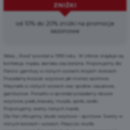
ZNIŻKI
od 10% do 20% zniżki na promocje
sezonowe
Sklep „ Rossi” powstał w 1990 roku. W ofercie znajduje się
konfekcja: męska, damska oraz bielizna. Proponujemy dla
Panów: garnitury w różnych wzorach, krojach i kolorach.
Posiadamy koszule wizytowe jak również sportowe.
Marynarki w różnych wzorach oraz spodnie casualowe,
garniturowe. Ponadto w sprzedaż posiadamy obuwie
wizytowe, paski, krawaty, muszki, spinki, szelki.
Proponujemy swetry różnych marek.
Dla Pań oferujemy: bluzki wizytowe – sportowe. Swetry w
różnych kolorach i wzorach. Płaszcze i kurtki