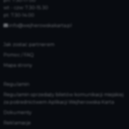
pn: 7:30-17:00
wt - czw: 7.30-15.30
pt: 7.30-14.00
info@wejherowskakarta.pl
Jak zostać partnerem
Pomoc / FAQ
Mapa strony
Regulamin
Regulamin sprzedaży biletów komunikacji miejskiej
za pośrednictwem Aplikacji Wejherowska Karta
Dokumenty
Reklamacje