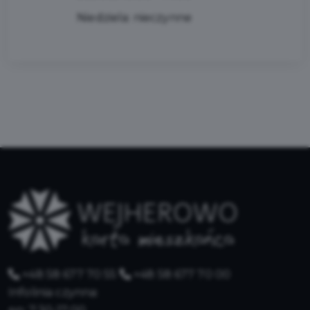
Niedziela: nieczynne
+48 58 677 70 55
+48 58 677 70 00
Infolinia czynna: