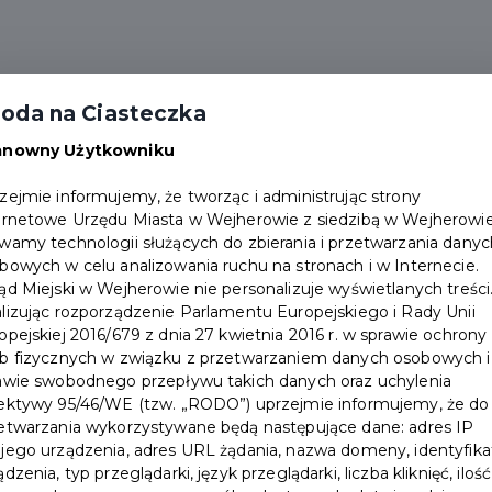
ktualności
Wydarzenia
Partnerzy
FAQ
oda na Ciasteczka
Punkty obsługi
Pakiety
Dokumenty
anowny Użytkowniku
zejmie informujemy, że tworząc i administrując strony
ernetowe Urzędu Miasta w Wejherowie z siedzibą w Wejherowi
wamy technologii służących do zbierania i przetwarzania danyc
bowych w celu analizowania ruchu na stronach i w Internecie.
ąd Miejski w Wejherowie nie personalizuje wyświetlanych treści
lizując rozporządzenie Parlamentu Europejskiego i Rady Unii
opejskiej 2016/679 z dnia 27 kwietnia 2016 r. w sprawie ochrony
b fizycznych w związku z przetwarzaniem danych osobowych i
awie swobodnego przepływu takich danych oraz uchylenia
ektywy 95/46/WE (tzw. „RODO”) uprzejmie informujemy, że do
etwarzania wykorzystywane będą następujące dane: adres IP
jego urządzenia, adres URL żądania, nazwa domeny, identyfika
ądzenia, typ przeglądarki, język przeglądarki, liczba kliknięć, ilość