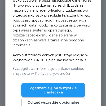
wykorzystywane będą następujące dane: adres
IP twojego urządzenia, adres URL żądania,
nazwa domeny, identyfikator urządzenia, typ
przeglądarki, język przeglądarki, liczba kliknięć,
ilość czasu spędzonego na poszczególnych
O Budżecie
stronach, data i godzina korzystania z Serwisu,
Obywatelskim
typ i wersja systemu operacyjnego,
rozdzielczość ekranu, dane zbierane w
Aktualności
dziennikach serwera a także inne podobne
informacje.
Konsultacje Społeczne -
Administratorem danych jest Urząd Miejski w
projekty
Wejherowie, 84-200, plac Jakuba Wejhera 8.
Szczegółowe informacje o plikach cookies
Zasady
znajdziesz w Polityce prywatności
Harmonogram
Zgadzam się na wszystkie
ciasteczka
Dokumenty
Odrzuć wszystkie opcjonalne