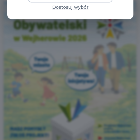
Dostosuj wybór